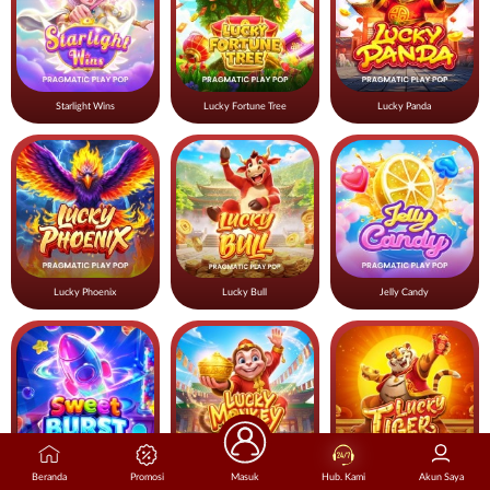
Starlight Wins
Lucky Fortune Tree
Lucky Panda
Lucky Phoenix
Lucky Bull
Jelly Candy
Beranda
Promosi
Masuk
Hub. Kami
Akun Saya
Sweet Burst
Lucky MonKey
Lucky Tiger