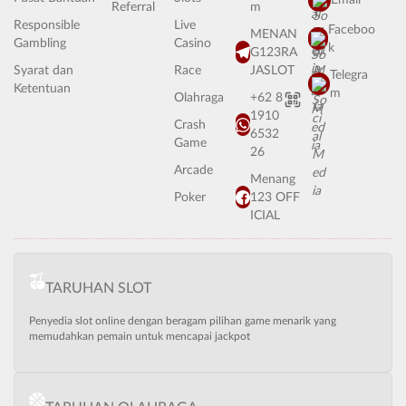
Email
Referral
m
Responsible
Live
Faceboo
MENAN
Gambling
Casino
k
G123RA
Syarat dan
Race
JASLOT
Telegra
Ketentuan
m
Olahraga
+62 8
1910
Crash
6532
Game
26
Arcade
Menang
Poker
123 OFF
ICIAL
TARUHAN SLOT
Penyedia slot online dengan beragam pilihan game menarik yang
memudahkan pemain untuk mencapai jackpot