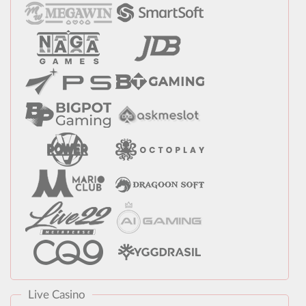
Live Casino