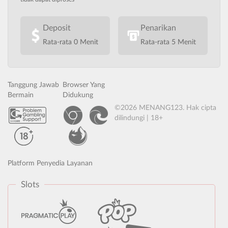
Deposit
Penarikan
Rata-rata 0 Menit
Rata-rata 5 Menit
Tanggung Jawab
Browser Yang
Bermain
Didukung
©2026 MENANG123. Hak cipta
dilindungi | 18+
Platform Penyedia Layanan
Slots