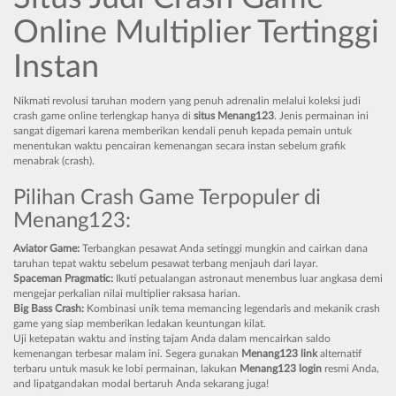
Online Multiplier Tertinggi
Instan
Nikmati revolusi taruhan modern yang penuh adrenalin melalui koleksi judi
crash game online terlengkap hanya di
situs Menang123
. Jenis permainan ini
sangat digemari karena memberikan kendali penuh kepada pemain untuk
menentukan waktu pencairan kemenangan secara instan sebelum grafik
menabrak (crash).
Pilihan Crash Game Terpopuler di
Menang123:
Aviator Game:
Terbangkan pesawat Anda setinggi mungkin and cairkan dana
taruhan tepat waktu sebelum pesawat terbang menjauh dari layar.
Spaceman Pragmatic:
Ikuti petualangan astronaut menembus luar angkasa demi
mengejar perkalian nilai multiplier raksasa harian.
Big Bass Crash:
Kombinasi unik tema memancing legendaris and mekanik crash
game yang siap memberikan ledakan keuntungan kilat.
Uji ketepatan waktu and insting tajam Anda dalam mencairkan saldo
kemenangan terbesar malam ini. Segera gunakan
Menang123 link
alternatif
terbaru untuk masuk ke lobi permainan, lakukan
Menang123 login
resmi Anda,
and lipatgandakan modal bertaruh Anda sekarang juga!