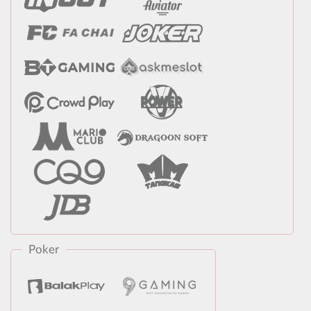
Poker