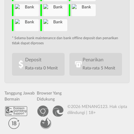
* Selama bank maintenance dan bank offline deposit dan penarikan
tidak dapat diproses
Deposit
Penarikan
Rata-rata 0 Menit
Rata-rata 5 Menit
Tanggung Jawab
Browser Yang
Bermain
Didukung
©2026 MENANG123. Hak cipta
dilindungi | 18+