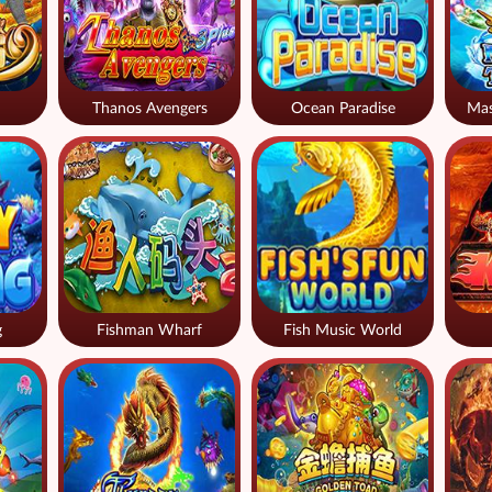
Thanos Avengers
Ocean Paradise
Mas
g
Fishman Wharf
Fish Music World