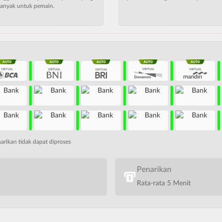
banyak untuk pemain.
arikan tidak dapat diproses
Penarikan
Rata-rata 5 Menit