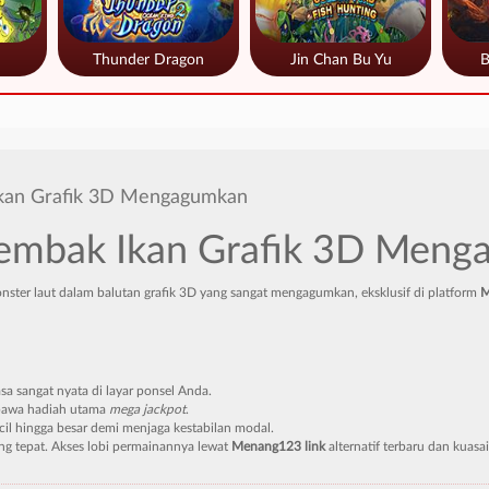
Thunder Dragon
Jin Chan Bu Yu
B
kan Grafik 3D Mengagumkan
Tembak Ikan Grafik 3D Men
ter laut dalam balutan grafik 3D yang sangat mengagumkan, eksklusif di platform
M
sa sangat nyata di layar ponsel Anda.
mbawa hadiah utama
mega jackpot
.
il hingga besar demi menjaga kestabilan modal.
g tepat. Akses lobi permainannya lewat
Menang123 link
alternatif terbaru dan kuasa