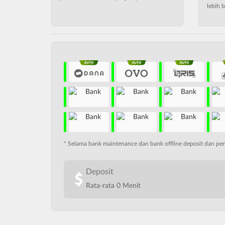
lebih 
* Selama bank maintenance dan bank offline deposit dan pen
Deposit
Rata-rata 0 Menit