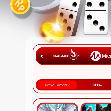
SEMUA PERMAINAN
FISHING