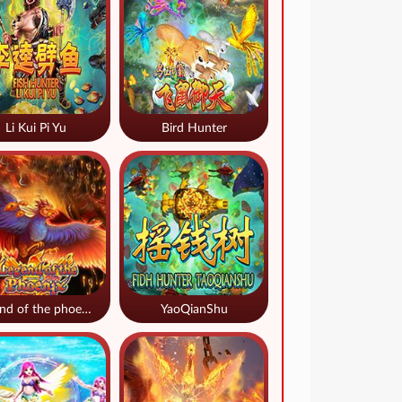
Li Kui Pi Yu
Bird Hunter
Legend of the phoenix
YaoQianShu