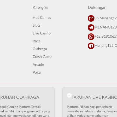
Kategori
Dukungan
Hot Games
CS.Menang12
Slots
MENANG123
Live Casino
+62 8191065
Race
Menang123 O
Olahraga
Crash Game
Arcade
Poker
ARUHAN OLAHRAGA
TARUHAN LIVE KASIN
book Gaming Platform Terbaik
Platform Pilihan bagi perusahaan-
rkan lebih banyak game, odds yang
perusahaan terbaik di dunia, dengan
tinggi, dan menyediakan pilihan yang
pilihan variasi game terbanyak