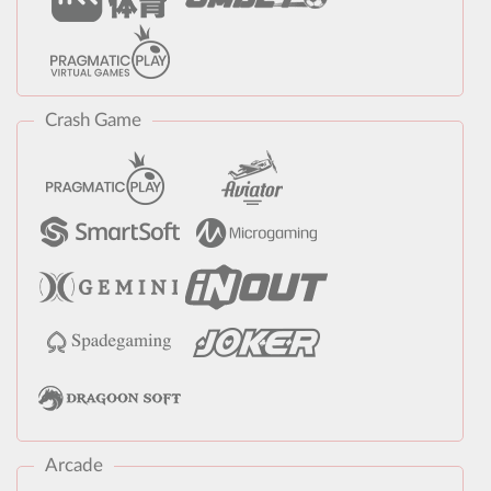
Crash Game
Arcade