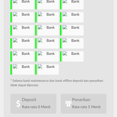
* Selama bank maintenance dan bank offline deposit dan penarikan
tidak dapat diproses
Deposit
Penarikan
Rata-rata 0 Menit
Rata-rata 5 Menit