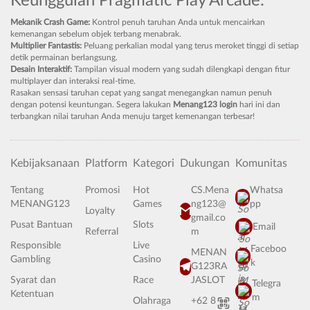
Keunggulan Pragmatic Play Arcade:
Mekanik Crash Game:
Kontrol penuh taruhan Anda untuk mencairkan
kemenangan sebelum objek terbang menabrak.
Multiplier Fantastis:
Peluang perkalian modal yang terus meroket tinggi di setiap
detik permainan berlangsung.
Desain Interaktif:
Tampilan visual modern yang sudah dilengkapi dengan fitur
multiplayer dan interaksi real-time.
Rasakan sensasi taruhan cepat yang sangat menegangkan namun penuh
dengan potensi keuntungan. Segera lakukan
Menang123 login
hari ini dan
terbangkan nilai taruhan Anda menuju target kemenangan terbesar!
Kebijaksanaan
Platform
Kategori
Dukungan
Komunitas
Tentang
Promosi
Hot
CS.Mena
Whatsa
MENANG123
Games
ng123@
pp
Loyalty
gmail.co
Pusat Bantuan
Slots
Email
Referral
m
Responsible
Live
Faceboo
MENAN
Gambling
Casino
k
G123RA
Syarat dan
Race
JASLOT
Telegra
Ketentuan
m
Olahraga
+62 8