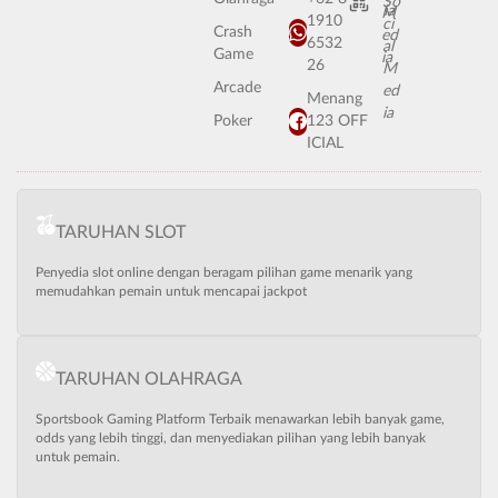
1910
Crash
6532
Game
26
Arcade
Menang
Poker
123 OFF
ICIAL
TARUHAN SLOT
Penyedia slot online dengan beragam pilihan game menarik yang
memudahkan pemain untuk mencapai jackpot
TARUHAN OLAHRAGA
Sportsbook Gaming Platform Terbaik menawarkan lebih banyak game,
odds yang lebih tinggi, dan menyediakan pilihan yang lebih banyak
untuk pemain.