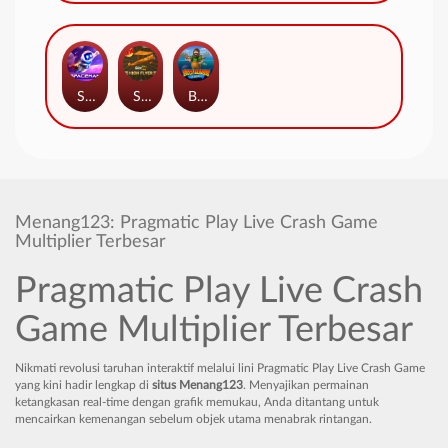
Spaceman
Slot88 High Flyer
Big Bass Crash
Menang123: Pragmatic Play Live Crash Game
Multiplier Terbesar
Pragmatic Play Live Crash
Game Multiplier Terbesar
Nikmati revolusi taruhan interaktif melalui lini Pragmatic Play Live Crash Game
yang kini hadir lengkap di
situs Menang123
. Menyajikan permainan
ketangkasan real-time dengan grafik memukau, Anda ditantang untuk
mencairkan kemenangan sebelum objek utama menabrak rintangan.