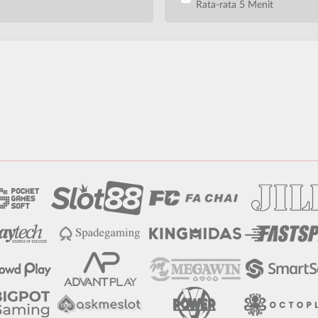
Rata-rata 5 Menit