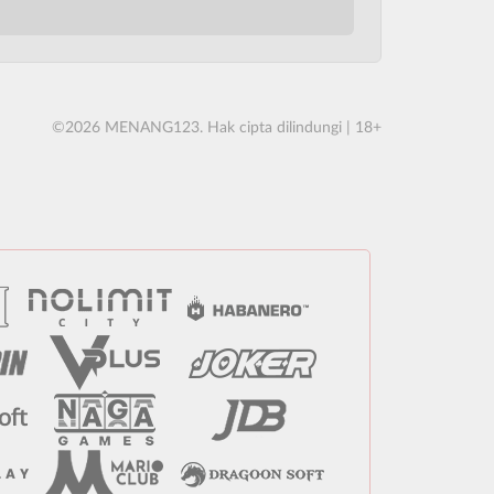
©2026 MENANG123. Hak cipta dilindungi | 18+