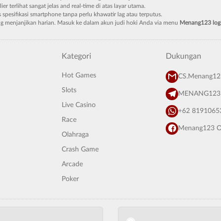
ier terlihat sangat jelas and real-time di atas layar utama.
s spesifikasi smartphone tanpa perlu khawatir lag atau terputus.
ng menjanjikan harian. Masuk ke dalam akun judi hoki Anda via menu
Menang123 log
Kategori
Dukungan
Hot Games
CS.Menang12
Slots
MENANG123
Live Casino
+62 8191065
Race
Menang123 O
Olahraga
Crash Game
Arcade
Poker