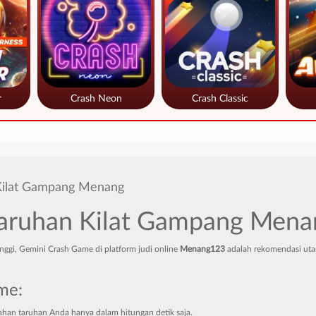
r
Crash Neon
Crash Classic
Kilat Gampang Menang
aruhan Kilat Gampang Mena
nggi, Gemini Crash Game di platform judi online
Menang123
adalah rekomendasi uta
me:
ahan taruhan Anda hanya dalam hitungan detik saja.