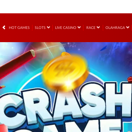
HOT GAMES
SLOTS
LIVE CASINO
RACE
OLAHRAGA