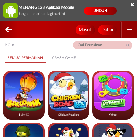
×
MENANG123 Aplikasi Mobile
UNDUH
Jangan tampilkan lagi hari ini
Masuk
Daftar
InOut
SEMUA PERMAINAN
CRASH GAME
BalloniX
Chicken Road Ice
Wheel