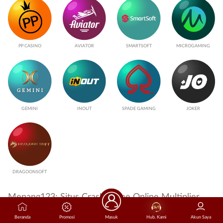
PP CASINO
AVIATOR
SMARTSOFT
MICROGAMING
GEMINI
INOUT
SPADE GAMING
JOKER
DRAGOONSOFT
Menang123: Situs Crash Game Online Multiplier
Tertinggi Instan
Beranda
Promosi
Masuk
Hub. Kami
Akun Saya