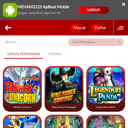
×
MENANG123 Aplikasi Mobile
UNDUH
Jangan tampilkan lagi hari ini
Masuk
Daftar
VPower
SEMUA PERMAINAN
FISHING
Fantasy Unicorn
King Kong’s Rampage
Legendary Panda