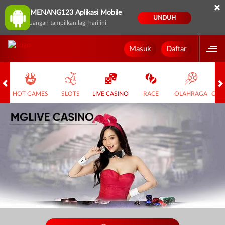
×
MENANG123 Aplikasi Mobile
UNDUH
Jangan tampilkan lagi hari ini
Masuk
Daftar
HOT GAMES
SLOTS
LIVE CASINO
RACE
OLAHRAGA
CRA