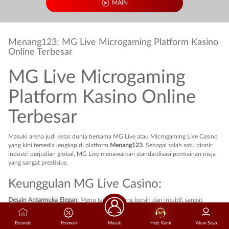
MAIN
Menang123: MG Live Microgaming Platform Kasino
Online Terbesar
MG Live Microgaming
Platform Kasino Online
Terbesar
Masuki arena judi kelas dunia bersama MG Live atau Microgaming Live Casino
yang kini tersedia lengkap di platform
Menang123
. Sebagai salah satu pionir
industri perjudian global, MG Live menawarkan standardisasi permainan meja
yang sangat prestisius.
Keunggulan MG Live Casino:
Desain Antarmuka Elegan:
Menu taruhan yang bersih dan intuitif, sangat
mudah dioperasikan bahkan oleh pemula.
Keamanan Kelas Internasional:
Sistem enkripsi data berlapis menjamin seluruh
Beranda
Promosi
Masuk
Hub. Kami
Akun Saya
jalannya taruhan berjalan adil dan aman.